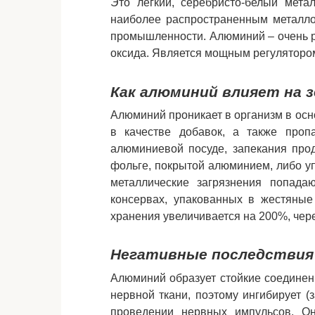
Это легкий, серебристо-белый мета
наиболее распространенным металлом
промышленности. Алюминий – очень р
оксида. Является мощным регуляторо
Как алюминий влияет на 
Алюминий проникает в организм в ос
в качестве добавок, а также про
алюминиевой посуде, запекания про
фольге, покрытой алюминием, либо уп
металлические загрязнения попад
консервах, упакованных в жестяные
хранения увеличивается на 200%, чер
Негативные последствия 
Алюминий образует стойкие соединен
нервной ткани, поэтому ингибирует (
проведении нервных импульсов. Он