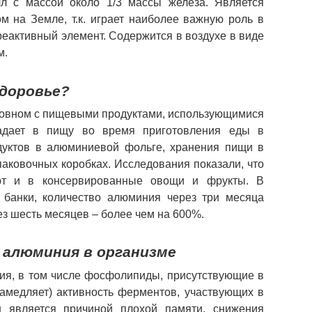
лл с массой около 1/3 массы железа. Является
 на Земле, т.к. играет наиболее важную роль в
еактивный элемент. Содержится в воздухе в виде
м.
здоровье?
новном с пищевыми продуктами, использующимися
падает в пищу во время приготовления еды в
дуктов в алюминиевой фольге, хранения пищи в
аковочных коробках. Исследования показали, что
ают и в консервированные овощи и фрукты. В
 банки, количество алюминия через три месяца
ез шесть месяцев – более чем на 600%.
алюминия в организме
ия, в том числе фосфолипиды, присутствующие в
замедляет) активность ферментов, участвующих в
 является причиной плохой памяти, снижения