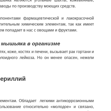
шьяка являются угольные шахты, кожевенные,
заводы по производству моющих средств.
понентами фармацевтической и лакокрасочной
пительным химическим элементам, так как имеет
тем попадает в нас с овощами и фруктами.
 мышьяка в организме
ях, коже, костях и печени, вызывает рак гортани и
елоидного лейкоза. Но он менее опасен, нежели
ериллий
элементам. Обладает легкими антикоррозионными
льзование относительно «молодое» и связано,