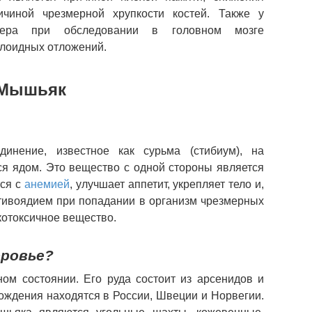
ичиной чрезмерной хрупкости костей. Также у
мера при обследовании в головном мозге
лоидных отложений.
Мышьяк
инение, известное как сурьма (стибиум), на
я ядом. Это вещество с одной стороны является
тся с
анемией
, улучшает аппетит, укрепляет тело и,
отивоядием при попадании в организм чрезмерных
окотоксичное вещество.
оровье?
ом состоянии. Его руда состоит из арсенидов и
ждения находятся в России, Швеции и Норвегии.